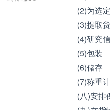
(2)为
(3)提
(4)研
(5)包装
(6)储存
(7)称重
(八)安排
(九)在