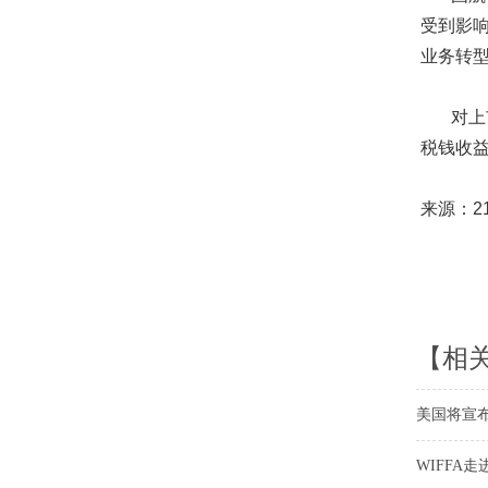
受到影
业务转
对上市
税钱收益
来源：2
【相
美国将宣
WIFFA走