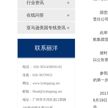
行业资讯
国货航
在线问答
责任公司
亚马逊美国专线资讯
此举或
航集团货
联系丽洋
彼时，
以公告
电话：
020-38324580/81/82
参照此
传真：
020-38370933
的第一
网址：
www.lyshipping.net
邮箱：
Head@lyshipping.net
2017
地址：
广州市天河区龙口西路
6月19
步。
100号中明大厦501室