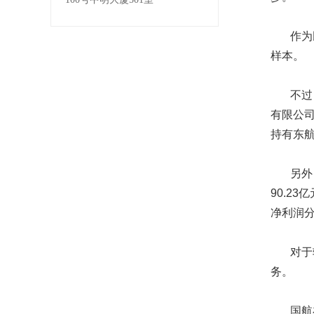
作为民
样本。
不过，
有限公司
持有东航
另外，与
90.2
净利润分
对于转
务。
国航在