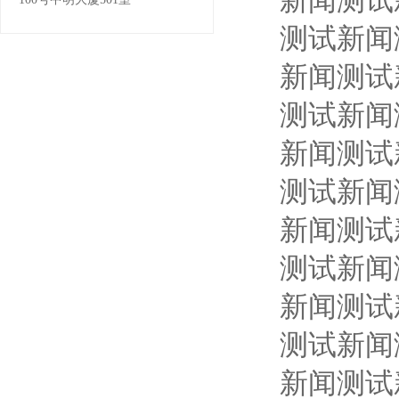
新闻测试
测试新闻
新闻测试
测试新闻
新闻测试
测试新闻
新闻测试
测试新闻
新闻测试
测试新闻
新闻测试