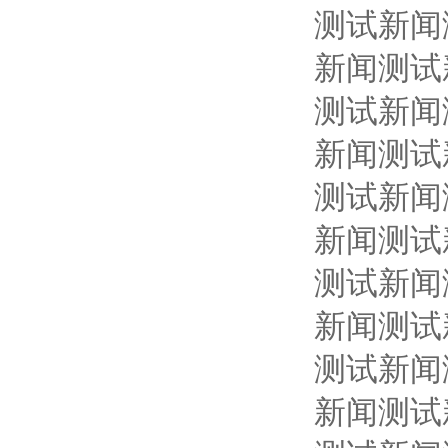
测试新闻
新闻测试
测试新闻
新闻测试
测试新闻
新闻测试
测试新闻
新闻测试
测试新闻
新闻测试