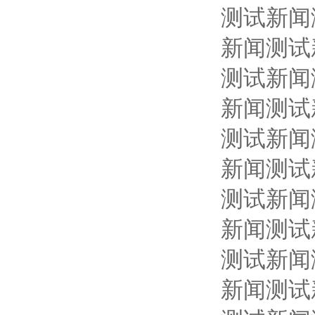
测试新闻
新闻测试
测试新闻
新闻测试
测试新闻
新闻测试
测试新闻
新闻测试
测试新闻
新闻测试