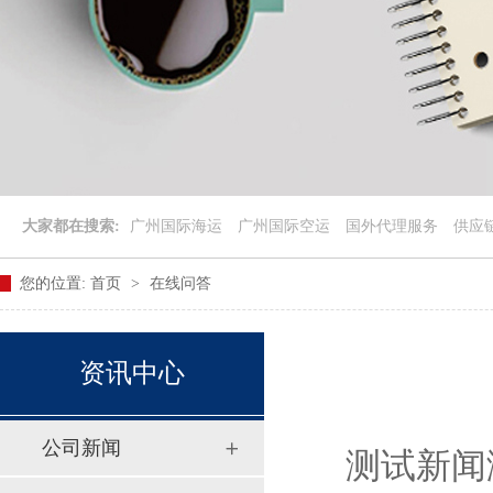
大家都在搜索:
广州国际海运
广州国际空运
国外代理服务
供应
您的位置:
首页
>
在线问答
资讯中心
公司新闻
测试新闻