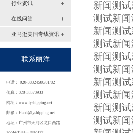
新闻测试
行业资讯
测试新闻
在线问答
新闻测试
亚马逊美国专线资讯
测试新闻
新闻测试
联系丽洋
测试新闻
新闻测试
电话：
020-38324580/81/82
测试新闻
传真：
020-38370933
网址：
www.lyshipping.net
新闻测试
邮箱：
Head@lyshipping.net
测试新闻
地址：
广州市天河区龙口西路
100号中明大厦501室