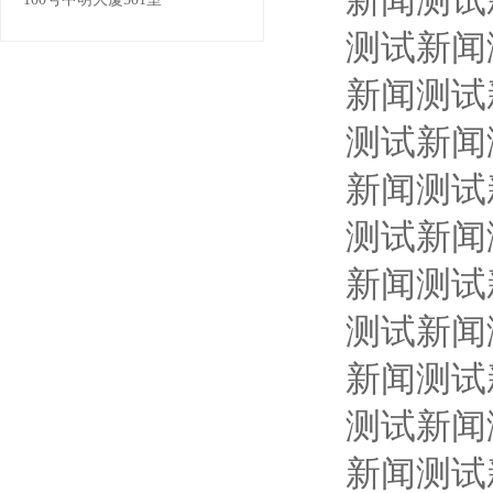
新闻测试
测试新闻
新闻测试
测试新闻
新闻测试
测试新闻
新闻测试
测试新闻
新闻测试
测试新闻
新闻测试