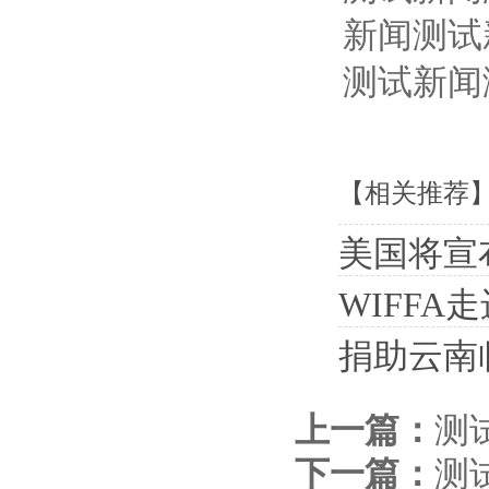
新闻测试
测试新闻
【相关推荐
美国将宣
WIFFA
捐助云南
上一篇：
测
下一篇：
测