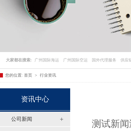
大家都在搜索:
广州国际海运
广州国际空运
国外代理服务
供应
您的位置:
首页
>
行业资讯
资讯中心
公司新闻
测试新闻