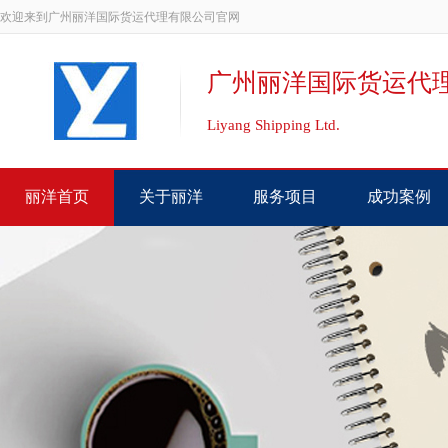
欢迎来到广州丽洋国际货运代理有限公司官网
广州丽洋国际货运代
Liyang Shipping Ltd.
丽洋首页
关于丽洋
服务项目
成功案例