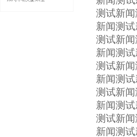
新闻测试
测试新闻
新闻测试
测试新闻
新闻测试
测试新闻
新闻测试
测试新闻
新闻测试
测试新闻
新闻测试