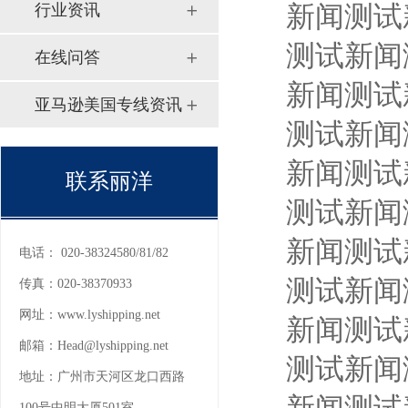
新闻测试
行业资讯
测试新闻
在线问答
新闻测试
亚马逊美国专线资讯
测试新闻
新闻测试
联系丽洋
测试新闻
新闻测试
电话：
020-38324580/81/82
测试新闻
传真：
020-38370933
网址：
www.lyshipping.net
新闻测试
邮箱：
Head@lyshipping.net
测试新闻
地址：
广州市天河区龙口西路
100号中明大厦501室