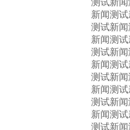
测试新闻
新闻测试
测试新闻
新闻测试
测试新闻
新闻测试
测试新闻
新闻测试
测试新闻
新闻测试
测试新闻