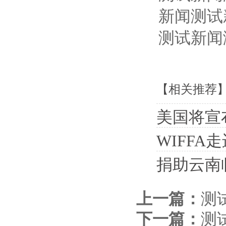
新闻测试
测试新闻
【相关推荐
美国将宣
WIFFA
捐助云南
上一篇：
测
下一篇：
测