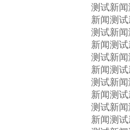
测试新闻
新闻测试
测试新闻
新闻测试
测试新闻
新闻测试
测试新闻
新闻测试
测试新闻
新闻测试